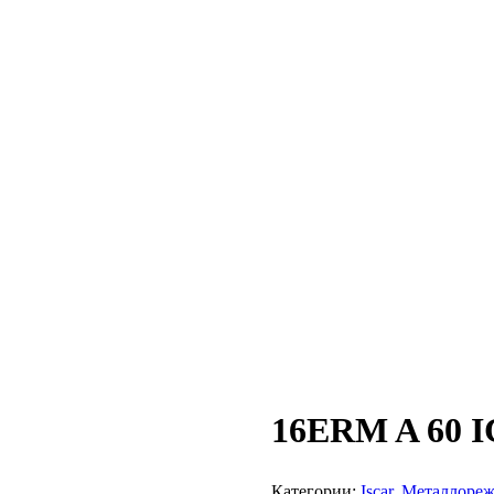
16ERM A 60 I
Категории:
Iscar
,
Металлореж