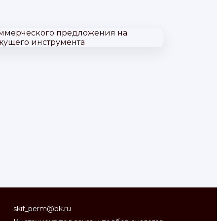
skif_perm@bk.ru