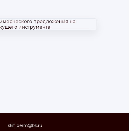
skif_perm@bk.ru