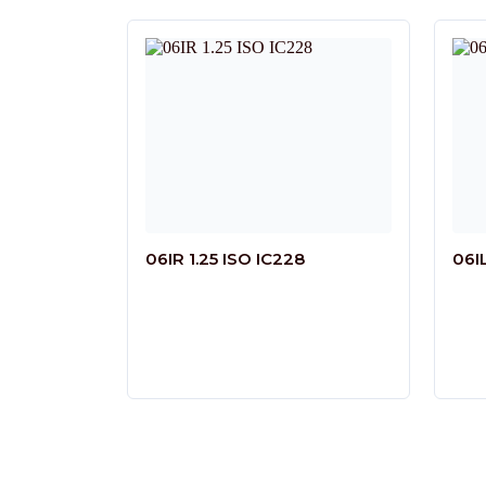
06IR 1.25 ISO IC228
06I