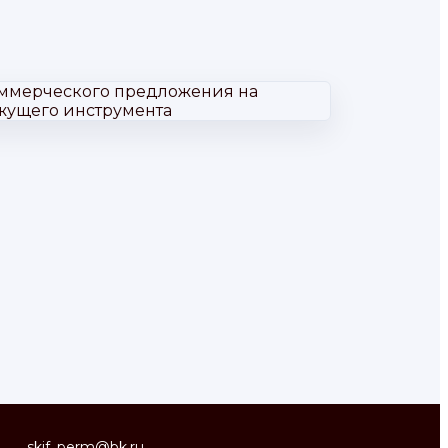
skif_perm@bk.ru