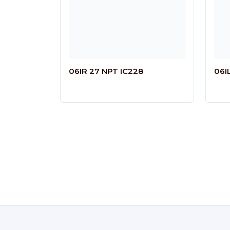
06IR 27 NPT IC228
06IL