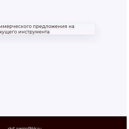
skif_perm@bk.ru