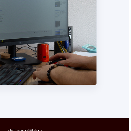
skif_perm@bk.ru