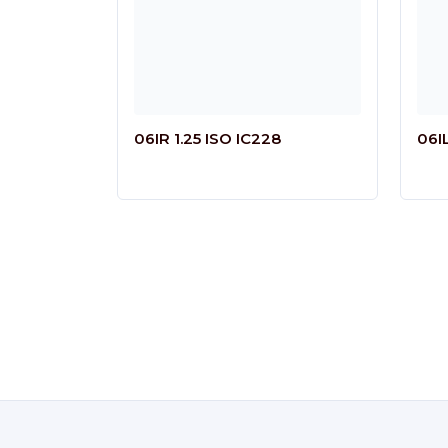
06IR 1.25 ISO IC228
06I