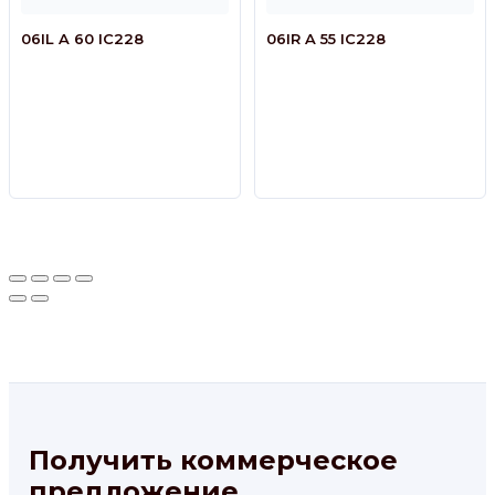
06IL A 60 IC228
06IR A 55 IC228
Получить коммерческое
предложение