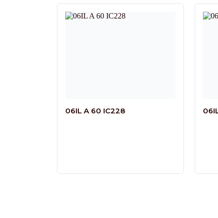
06IL A 60 IC228
06I